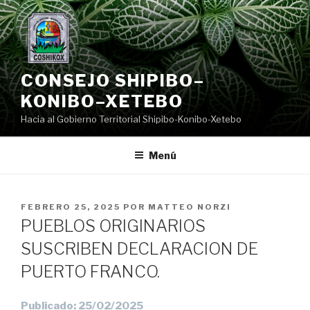
Saltar
al
contenido
CONSEJO SHIPIBO–
KONIBO–XETEBO
Hacia al Gobierno Territorial Shipibo-Konibo-Xetebo
Menú
PUBLICADO
FEBRERO 25, 2025
POR
MATTEO NORZI
EL
PUEBLOS ORIGINARIOS
SUSCRIBEN DECLARACION DE
PUERTO FRANCO.
Publicado: 25/02/2025