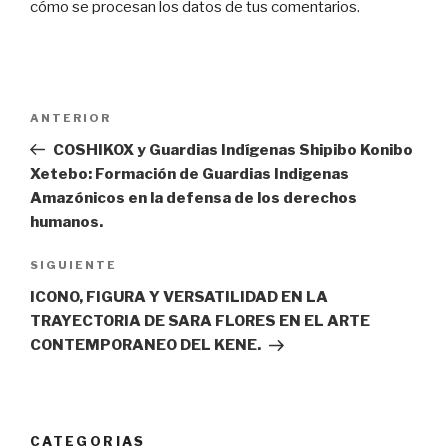
cómo se procesan los datos de tus comentarios
.
Navegación
ANTERIOR
Entrada
de
anterior:
COSHIKOX y Guardias Indígenas Shipibo Konibo
entradas
Xetebo: Formación de Guardias Indigenas
Amazónicos en la defensa de los derechos
humanos.
SIGUIENTE
Siguiente
entrada
ICONO, FIGURA Y VERSATILIDAD EN LA
TRAYECTORIA DE SARA FLORES EN EL ARTE
CONTEMPORANEO DEL KENE.
CATEGORIAS