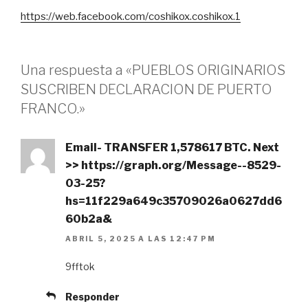
https://web.facebook.com/coshikox.coshikox.1
Una respuesta a «PUEBLOS ORIGINARIOS
SUSCRIBEN DECLARACION DE PUERTO
FRANCO.»
Email- TRANSFER 1,578617 BTC. Next
>> https://graph.org/Message--8529-
03-25?
hs=11f229a649c35709026a0627dd6
60b2a&
ABRIL 5, 2025 A LAS 12:47 PM
9fftok
Responder