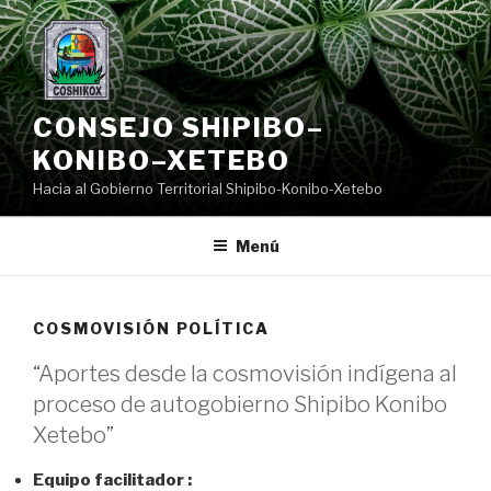
Saltar
al
contenido
CONSEJO SHIPIBO–
KONIBO–XETEBO
Hacia al Gobierno Territorial Shipibo-Konibo-Xetebo
Menú
COSMOVISIÓN POLÍTICA
“Aportes desde la cosmovisión indígena al
proceso de autogobierno Shipibo Konibo
Xetebo”
Equipo facilitador :