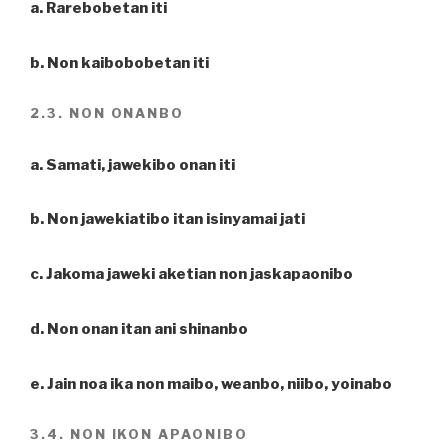
a. Rarebobetan iti
b. Non kaibobobetan iti
2.3. NON ONANBO
a. Samati, jawekibo onan iti
b. Non jawekiatibo itan isinyamai jati
c. Jakoma jaweki aketian non jaskapaonibo
d. Non onan itan ani shinanbo
e. Jain noa ika non maibo, weanbo, niibo, yoinabo
3.4. NON IKON APAONIBO