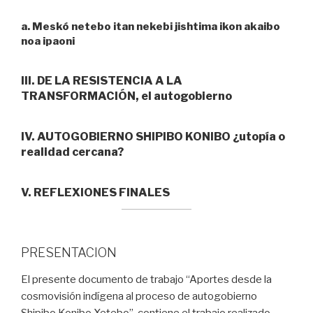
a. Meskó netebo itan nekebi jishtima ikon akaibo
noa ipaoni
III. DE LA RESISTENCIA A LA
TRANSFORMACIÓN, el autogobierno
IV. AUTOGOBIERNO SHIPIBO KONIBO ¿utopía o
realidad cercana?
V. REFLEXIONES FINALES
PRESENTACION
El presente documento de trabajo “Aportes desde la
cosmovisión indígena al proceso de autogobierno
Shipibo Konibo Xetebo”, contiene el trabajo realizado