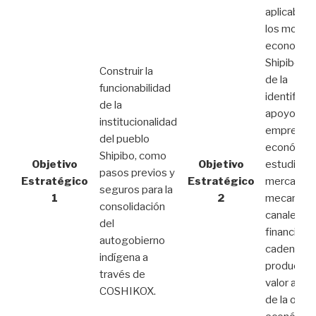
aplicabilid
los model
economía
Shipibo, a 
Construir la
de la
funcionabilidad
identificac
de la
apoyo de
institucionalidad
emprendi
del pueblo
económico
Shipibo, como
Objetivo
Objetivo
estudios 
pasos previos y
Estratégico
Estratégico
mercado,
seguros para la
1
2
mecanism
consolidación
canales d
del
financiami
autogobierno
cadenas
indígena a
productiva
través de
valor agr
COSHIKOX.
de la ofert