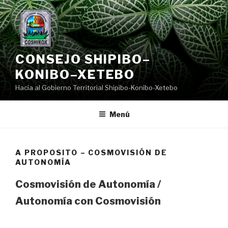
Saltar
al
contenido
CONSEJO SHIPIBO–
KONIBO–XETEBO
Hacia al Gobierno Territorial Shipibo-Konibo-Xetebo
Menú
A PROPOSITO – COSMOVISIÓN DE
AUTONOMÍA
Cosmovisión de Autonomía /
Autonomía con Cosmovisión